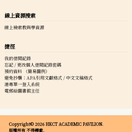
線上資源搜索
線上檢索教與學資源
捷徑
我的借閱記錄
忘記 / 更改個人借閱記錄密碼
預約資料 （簡易圖例）
避免抄襲：APA引用文獻格式 / 中文文稿格式
港專單一登入系統
電郵給圖書館主任
Copyright© 2026 HKCT ACADEMIC PAVILION.
版權所有 不得轉載.