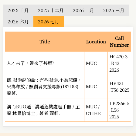
2025 十月
2025 十二月
2026 一月
2025 三月
2026 六月
2026 七月
Call
Title
Location
Number
HC470.3
人才來了，帶來了甚麼?
MUC
.R43
2026
聽.眼淚說的話 : 有些眼淚,不為悲傷，
HV431
只為釋放 / 照顧者支援專線(182183)
MUC
.T56 2025
編著.
LB2866.5
溝而BUG通 : 溝通危機處理手冊 / 主
MUC /
.L56
編 林景怡博士 ; 著者 蕭軒.
CTIHE
2026